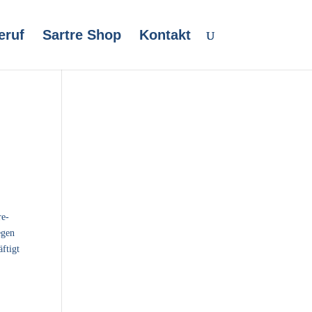
eruf
Sartre Shop
Kontakt
re-
egen
ftigt