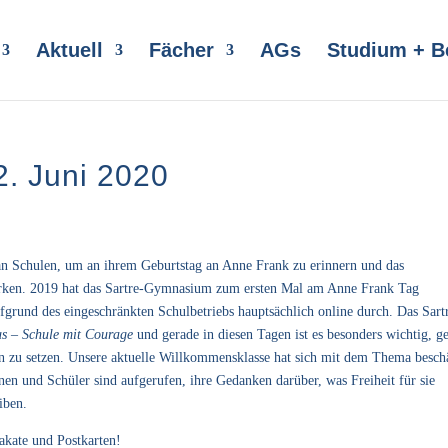
Aktuell
Fächer
AGs
Studium + B
. Juni 2020
 an Schulen, um an ihrem Geburtstag an Anne Frank zu erinnern und das
ärken.
2019 hat das Sartre-Gymnasium zum ersten Mal am Anne Frank Tag
fgrund des eingeschränkten Schulbetriebs hauptsächlich online durch.
Das Sart
s – Schule mit Courage
und gerade in diesen Tagen ist es besonders wichtig, g
n zu setzen.
Unsere aktuelle Willkommensklasse hat sich mit dem Thema beschä
nnen und Schüler sind aufgerufen, ihre Gedanken darüber, was Freiheit für sie
iben.
lakate und Postkarten!