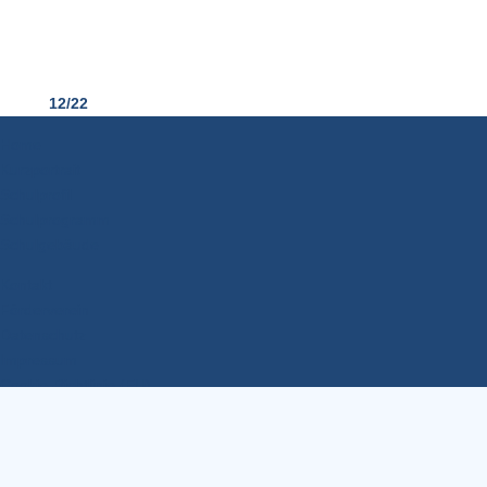
12/22
Home
Kurzportrait
Schulprofil
Schulprogramm
Schulgebäude
Kontakt
Förderverein
Datenschutz
Impressum
Cookie-Richtlinie (EU)
';