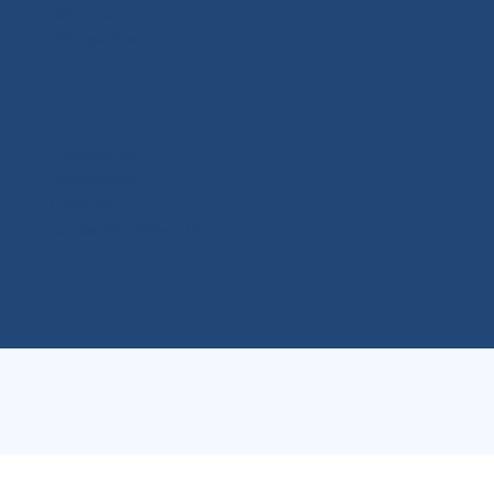
Schulprogramm
Schulgebäude
Kontakt
Förderverein
Datenschutz
Impressum
Cookie-Richtlinie (EU)
';