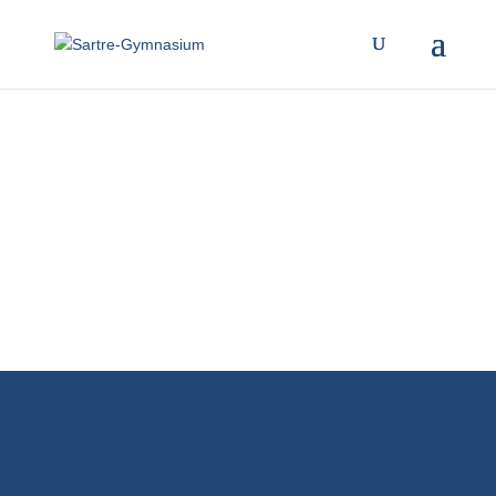
Home
Kurzportrait
Schulprofil