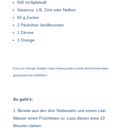
500 ml Apfelsaft
Gewürze: z.B. Zimt oder Nelken
50 g Zucker
2 Päckchen Vanillezucker
1 Zitrone
1 Orange
Foto von George Dolgikh: https://www.pexels.com/de-de/foto/zwei-klare-
glasfussbecher-1666061/
So geht’s:
Bereite aus den drei Teebeuteln und einem Liter
Wasser einen Früchtetee zu. Lass diesen etwa 10
Minuten ziehen.