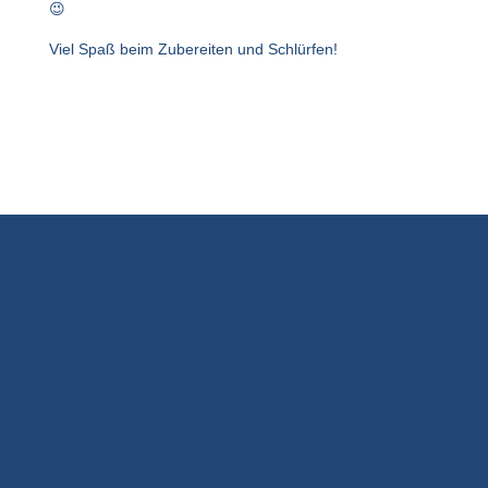
😉
Viel Spaß beim Zubereiten und Schlürfen!
Home
Kurzportrait
Schulprofil
Schulprogramm
Schulgebäude
Kontakt